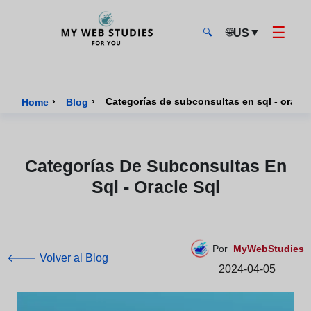
☰
🌐
▼
US
🔍
MyWebStudies - Página de inicio
›
›
Categorías de subconsultas en sql - oracle
Home
Blog
Categorías De Subconsultas En
Sql - Oracle Sql
Por
MyWebStudies
🡐 Volver al Blog
2024-04-05