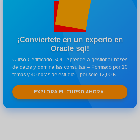
¡Conviertete en un experto en
Oracle sql!
Curso Certificado SQL: Aprende a gestionar bases
de datos y domina las consultas – Formado por 10
temas y 40 horas de estudio – por solo 12,00 €
EXPLORA EL CURSO AHORA