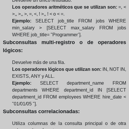
Devuelve un único resultado.
Los operadores aritméticos que se utilizan son:
=, <
>,, >,, >, =, <, ! >,, ! < o < =.
Ejemplo:
SELECT job_title FROM jobs WHERE
min_salary > [SELECT max_salary FROM jobs
WHERE job_title= "Programmer’].
Subconsultas multi-registro o de operadores
lógicos:
Devuelve más de una fila.
Los operadores lógicos que utilizan son:
IN, NOT IN,
EXISTS, ANY y ALL.
Ejemplo:
SELECT department_name FROM
departments WHERE department_id IN [SELECT
department_id FROM employees WHERE hire_date <
"01/01/05 "].
Subconsultas correlacionadas:
Utiliza columnas de la consulta principal o de otra