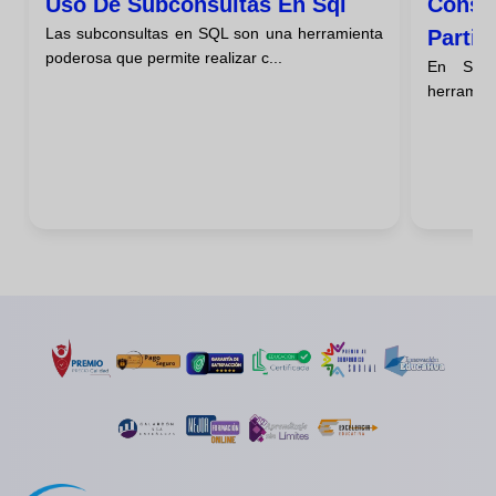
Uso De Subconsultas En Sql
Consul
Las subconsultas en SQL son una herramienta
Parti
poderosa que permite realizar c...
En SQL,
herramien