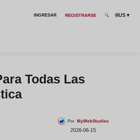
🌐
▼
INGRESAR
US
REGISTRARSE
🔍
Para Todas Las
tica
Por
MyWebStudies
2026-06-15