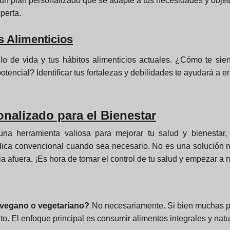
r un plan personalizado que se adapte a tus necesidades y objet
xperta.
s Alimenticios
ilo de vida y tus hábitos alimenticios actuales. ¿Cómo te s
tencial? Identificar tus fortalezas y debilidades te ayudará a 
nalizado para el Bienestar
 una herramienta valiosa para mejorar tu salud y bienest
dica convencional cuando sea necesario. No es una solución 
 afuera. ¡Es hora de tomar el control de tu salud y empezar a nu
r vegano o vegetariano?
No necesariamente. Si bien muchas per
ito. El enfoque principal es consumir alimentos integrales y na