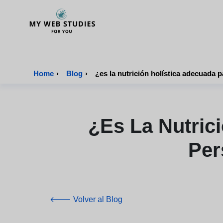
MyWebStudies - Página de inicio
Home
›
Blog
›
¿es la nutrición holística adecuada p
¿es La Nutric
Per
🡐 Volver al Blog