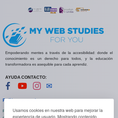
Empoderando mentes a través de la accesibilidad: donde el
conocimiento es un derecho para todos, y la educación
transformadora es asequible para cada aprendiz.
AYUDA CONTACTO:
Visítanos en Facebook
Visítanos en YouTube
Visítanos en Instagram
Contáctanos
✉
Políticas generales
Usamos cookies en nuestra web para mejorar la
Políticas de privacidad
experiencia de usuario. Mostrando contenido