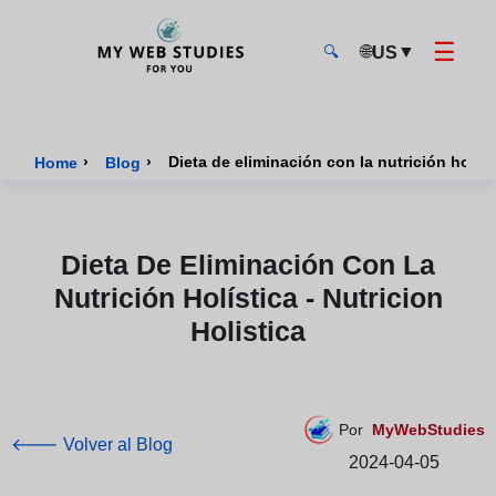
☰
🌐
▼
US
🔍
MyWebStudies - Página de inicio
›
›
Dieta de eliminación con la nutrición holísti
Home
Blog
Dieta De Eliminación Con La
Nutrición Holística - Nutricion
Holistica
Por
MyWebStudies
🡐 Volver al Blog
2024-04-05