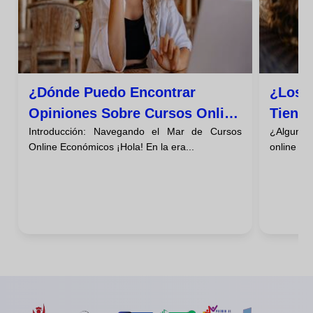
¿dónde Puedo Encontrar
¿los 
Opiniones Sobre Cursos Online
Tiene
Introducción: Navegando el Mar de Cursos
¿Alguna 
Baratos?
Descú
Online Económicos ¡Hola! En la era...
online qu