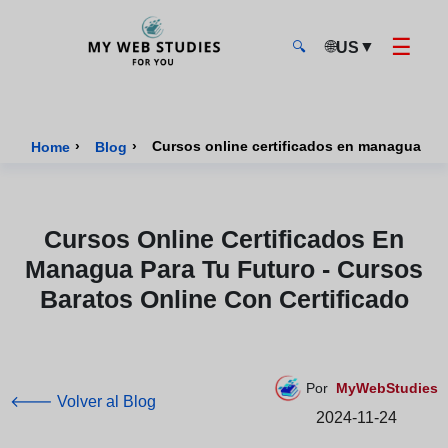
☰
🌐
▼
US
🔍
MyWebStudies - Página de inicio
›
›
Home
Blog
Cursos Online Certificados En
Managua Para Tu Futuro - Cursos
Baratos Online Con Certificado
Por
MyWebStudies
🡐 Volver al Blog
2024-11-24