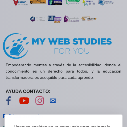
Empoderando mentes a través de la accesibilidad: donde el
conocimiento es un derecho para todos, y la educación
transformadora es asequible para cada aprendiz.
AYUDA CONTACTO:
Visítanos en Facebook
Visítanos en YouTube
Visítanos en Instagram
Contáctanos
✉
Políticas generales
Usamos cookies en nuestra web para mejorar la