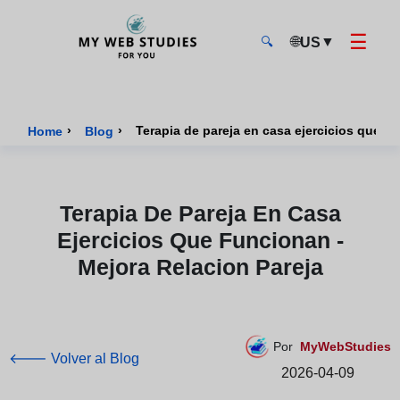
☰
🌐
▼
US
🔍
MyWebStudies - Página de inicio
›
›
Terapia de pareja en casa ejercicios que fu
Home
Blog
Terapia De Pareja En Casa
Ejercicios Que Funcionan -
Mejora Relacion Pareja
Por
MyWebStudies
🡐 Volver al Blog
2026-04-09