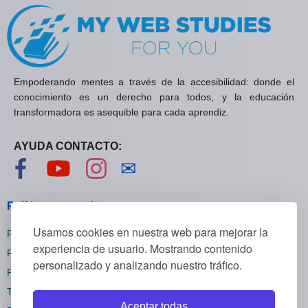
Empoderando mentes a través de la accesibilidad: donde el
conocimiento es un derecho para todos, y la educación
transformadora es asequible para cada aprendiz.
AYUDA CONTACTO:
Visítanos en Facebook
Visítanos en YouTube
Visítanos en Instagram
Contáctanos
✉
Políticas generales
Usamos cookies en nuestra web para mejorar la
Políticas de privacidad
experiencia de usuario. Mostrando contenido
Políticas de cookies
personalizado y analizando nuestro tráfico.
Políticas de reembolsos
Términos y condiciones
Aceptar todas