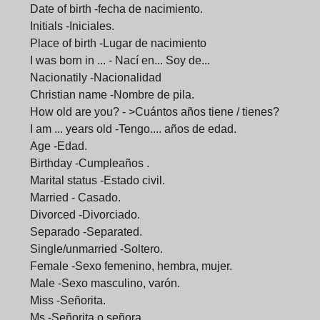
Date of birth -fecha de nacimiento.
Initials -Iniciales.
Place of birth -Lugar de nacimiento
I was born in ... - Nací en... Soy de...
Nacionatily -Nacionalidad
Christian name -Nombre de pila.
How old are you? - >Cuántos años tiene / tienes?
I am ... years old -Tengo.... años de edad.
Age -Edad.
Birthday -Cumpleaños .
Marital status -Estado civil.
Married - Casado.
Divorced -Divorciado.
Separado -Separated.
Single/unmarried -Soltero.
Female -Sexo femenino, hembra, mujer.
Male -Sexo masculino, varón.
Miss -Señorita.
Ms -Señorita o señora.