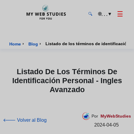
☰
🌐
▼
. . .
🔍
MyWebStudies - Página de inicio
›
›
Listado de los términos de identificación 
Home
Blog
Listado De Los Términos De
Identificación Personal - Ingles
Avanzado
Por
MyWebStudies
🡐 Volver al Blog
2024-04-05