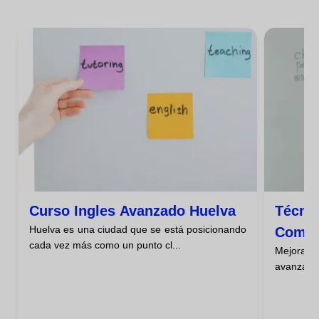
Curso Ingles Avanzado Huelva
Técnic
Huelva es una ciudad que se está posicionando
Compr
cada vez más como un punto cl...
Mejorar 
Inglé
avanzado 