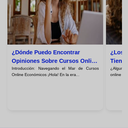
¿dónde Puedo Encontrar
¿los 
Opiniones Sobre Cursos Online
Tiene
Introducción: Navegando el Mar de Cursos
¿Alguna 
Baratos?
Descú
Online Económicos ¡Hola! En la era...
online qu