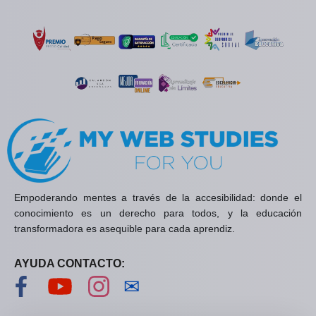
Empoderando mentes a través de la accesibilidad: donde el
conocimiento es un derecho para todos, y la educación
transformadora es asequible para cada aprendiz.
AYUDA CONTACTO:
Visítanos en Facebook
Visítanos en YouTube
Visítanos en Instagram
Contáctanos
✉