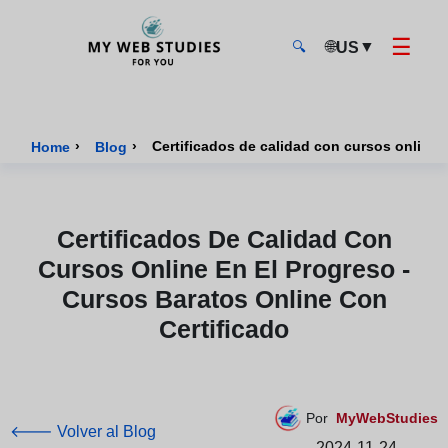
☰
🌐
▼
US
🔍
MyWebStudies - Página de inicio
›
›
Home
Blog
Certificados De Calidad Con
Cursos Online En El Progreso -
Cursos Baratos Online Con
Certificado
Por
MyWebStudies
🡐 Volver al Blog
2024-11-24