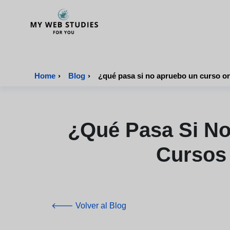
MyWebStudies - Página de inicio
Home
›
Blog
›
¿qué Pasa Si No
Cursos 
🡐 Volver al Blog