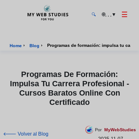
☰
🌐
▼
. . .
🔍
MyWebStudies - Página de inicio
›
›
Home
Blog
Programas De Formación:
Impulsa Tu Carrera Profesional -
Cursos Baratos Online Con
Certificado
Por
MyWebStudies
🡐 Volver al Blog
2025-11-07