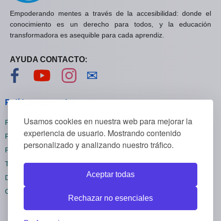
Empoderando mentes a través de la accesibilidad: donde el
conocimiento es un derecho para todos, y la educación
transformadora es asequible para cada aprendiz.
AYUDA CONTACTO:
Visítanos en Facebook
Visítanos en YouTube
Visítanos en Instagram
Contáctanos
✉
Políticas generales
Usamos cookies en nuestra web para mejorar la
Políticas de privacidad
experiencia de usuario. Mostrando contenido
Políticas de cookies
personalizado y analizando nuestro tráfico.
Políticas de reembolsos
Términos y condiciones
Aceptar todas
Darse de baja
Configuración cookies
Rechazar no esenciales