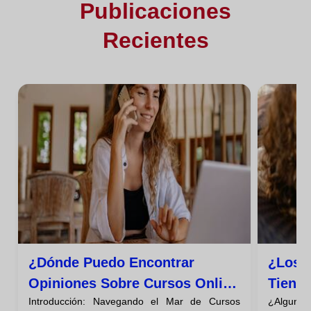
Publicaciones
Recientes
¿dónde Puedo Encontrar
¿los 
Opiniones Sobre Cursos Online
Tiene
Introducción: Navegando el Mar de Cursos
¿Alguna 
Baratos?
Descú