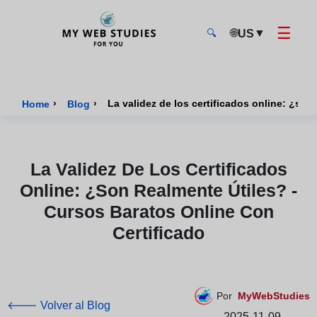
☰
🌐
▼
US
🔍
MyWebStudies - Página de inicio
›
›
Home
Blog
La Validez De Los Certificados
Online: ¿son Realmente Útiles? -
Cursos Baratos Online Con
Certificado
Por
MyWebStudies
🡐 Volver al Blog
2025-11-09