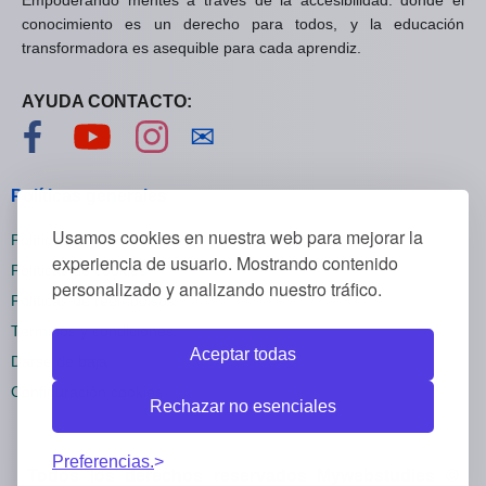
Empoderando mentes a través de la accesibilidad: donde el
conocimiento es un derecho para todos, y la educación
transformadora es asequible para cada aprendiz.
AYUDA CONTACTO:
Visítanos en Facebook
Visítanos en YouTube
Visítanos en Instagram
Contáctanos
✉
Políticas generales
Usamos cookies en nuestra web para mejorar la
Políticas de privacidad
experiencia de usuario. Mostrando contenido
Políticas de cookies
personalizado y analizando nuestro tráfico.
Políticas de reembolsos
Términos y condiciones
Aceptar todas
Darse de baja
Configuración cookies
Rechazar no esenciales
Preferencias.
Todos los derechos reservados Mywebstudies ©