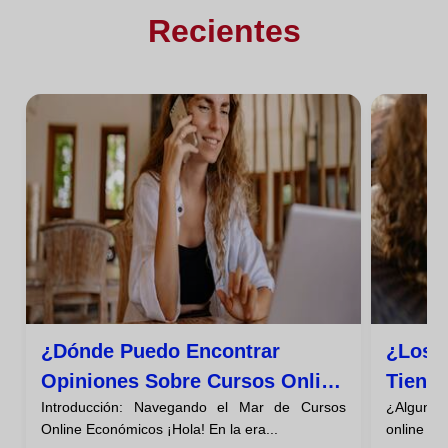
Recientes
¿dónde Puedo Encontrar
¿los 
Opiniones Sobre Cursos Online
Tiene
Introducción: Navegando el Mar de Cursos
¿Alguna 
Baratos?
Descú
Online Económicos ¡Hola! En la era...
online qu