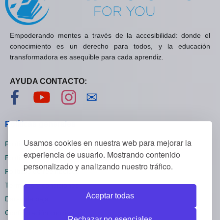
Empoderando mentes a través de la accesibilidad: donde el
conocimiento es un derecho para todos, y la educación
transformadora es asequible para cada aprendiz.
AYUDA CONTACTO:
Visítanos en Facebook
Visítanos en YouTube
Visítanos en Instagram
Contáctanos
✉
Políticas generales
Usamos cookies en nuestra web para mejorar la
Políticas de privacidad
experiencia de usuario. Mostrando contenido
Políticas de cookies
personalizado y analizando nuestro tráfico.
Políticas de reembolsos
Términos y condiciones
Aceptar todas
Darse de baja
Configuración cookies
Rechazar no esenciales