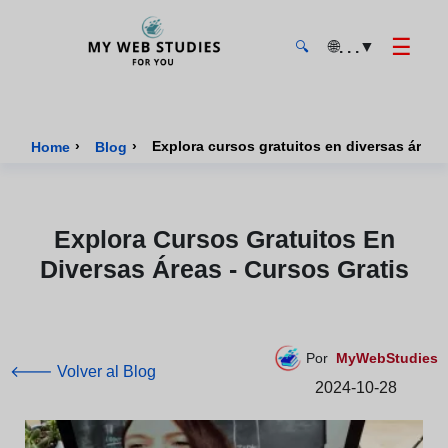
☰
🌐
▼
. . .
🔍
MyWebStudies - Página de inicio
›
›
Home
Blog
Explora Cursos Gratuitos En
Diversas Áreas - Cursos Gratis
Por
MyWebStudies
🡐 Volver al Blog
2024-10-28