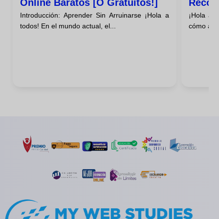
Online Baratos [o Gratuitos!]
Recom
Introducción: Aprender Sin Arruinarse ¡Hola a
¡Hola a 
Para E
todos! En el mundo actual, el...
cómo apre