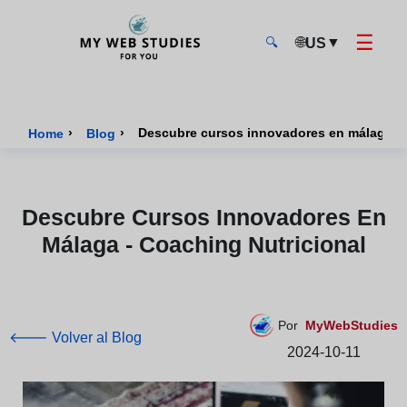
☰
🌐
▼
US
🔍
MyWebStudies - Página de inicio
›
›
Descubre cursos innovadores en málaga - 
Home
Blog
Descubre Cursos Innovadores En
Málaga - Coaching Nutricional
Por
MyWebStudies
🡐 Volver al Blog
2024-10-11