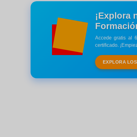
¡Explora 
Formación
Accede gratis al 
certificado. ¡Empie
EXPLORA LOS