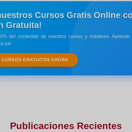
nuestros Cursos Gratis Online co
 Gratuita!
60% del contenido de nuestros cursos y másteres. Aprende p
za ya!
 CURSOS GRATUITOS AHORA
Publicaciones Recientes