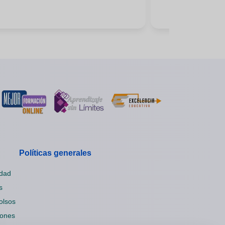
Políticas generales
idad
s
olsos
iones