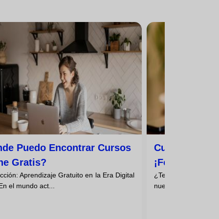
de Puedo Encontrar Cursos
Cursos Onlin
ne Gratis?
¡formación Gr
cción: Aprendizaje Gratuito en la Era Digital
¿Te gustaría mejora
Impulsar Tu C
En el mundo act...
nuevos conocimientos