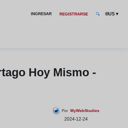
🌐
▼
INGRESAR
US
REGISTRARSE
🔍
rtago Hoy Mismo -
Por
MyWebStudies
2024-12-24