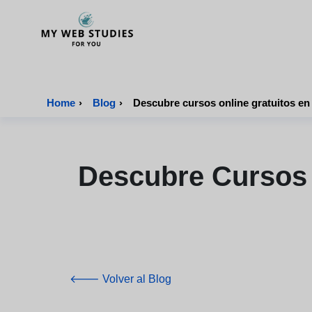
MyWebStudies - Página de inicio
Home
›
Blog
›
Descubre Cursos 
🡐 Volver al Blog