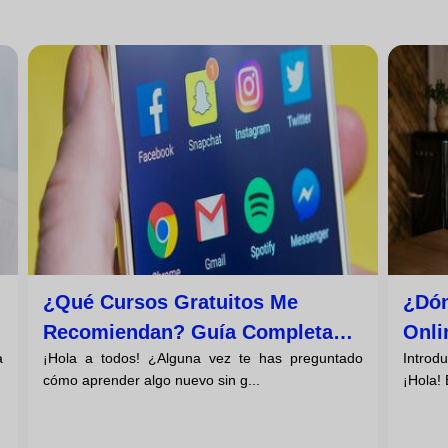
¿qué Cursos Gratuitos Me
¿dón
Recomiendan? Guía Completa
Onli
a
¡Hola a todos! ¿Alguna vez te has preguntado
Introdu
Para El Aprendizaje Gratuito
cómo aprender algo nuevo sin g...
¡Hola! 