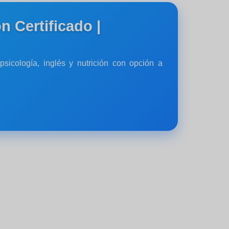
n Certificado |
sicología, inglés y nutrición con opción a