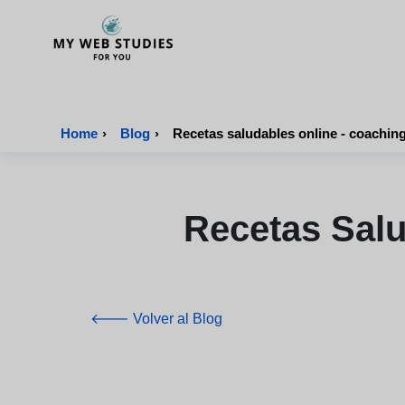
MyWebStudies - Página de inicio
Home
›
Blog
›
Recetas saludables online - coaching
Recetas Salu
🡐 Volver al Blog