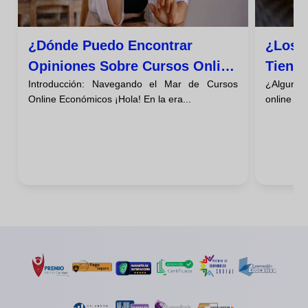
¿dónde Puedo Encontrar
¿los 
Opiniones Sobre Cursos Online
Tiene
Introducción: Navegando el Mar de Cursos
¿Alguna 
Baratos?
Descú
Online Económicos ¡Hola! En la era...
online qu