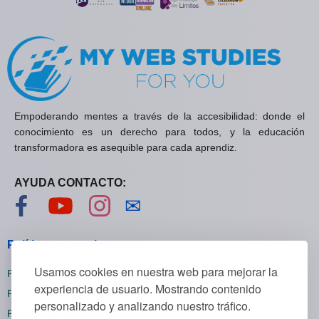
Empoderando mentes a través de la accesibilidad: donde el
conocimiento es un derecho para todos, y la educación
transformadora es asequible para cada aprendiz.
AYUDA CONTACTO:
Visítanos en Facebook
Visítanos en YouTube
Visítanos en Instagram
Contáctanos
✉
Políticas generales
Usamos cookies en nuestra web para mejorar la
Políticas de privacidad
experiencia de usuario. Mostrando contenido
Políticas de cookies
personalizado y analizando nuestro tráfico.
Políticas de reembolsos