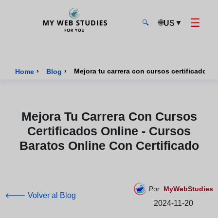
☰
🌐
▼
US
🔍
MyWebStudies - Página de inicio
›
›
Home
Blog
Mejora Tu Carrera Con Cursos
Certificados Online - Cursos
Baratos Online Con Certificado
Por
MyWebStudies
🡐 Volver al Blog
2024-11-20