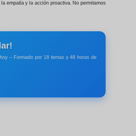
 la empatía y la acción proactiva. No permitamos
ar!
s hoy – Formado por 18 temas y 48 horas de