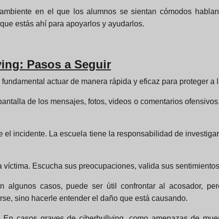
 ambiente en el que los alumnos se sientan cómodos hablan
ue estás ahí para apoyarlos y ayudarlos.
ying: Pasos a Seguir
 fundamental actuar de manera rápida y eficaz para proteger a l
antalla de los mensajes, fotos, videos o comentarios ofensivos. 
re el incidente. La escuela tiene la responsabilidad de investi
a víctima. Escucha sus preocupaciones, valida sus sentimientos,
En algunos casos, puede ser útil confrontar al acosador, p
arse, sino hacerle entender el daño que está causando.
: En casos graves de ciberbullying, como amenazas de muert