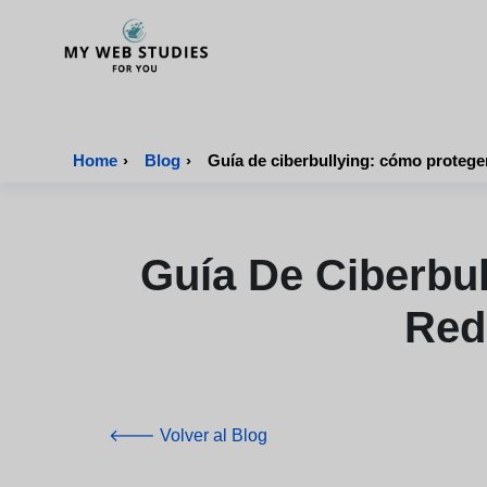
MyWebStudies - Página de inicio
Home
›
Blog
›
Guía de ciberbullying: cómo proteger
Guía De Ciberbu
Red
🡐 Volver al Blog