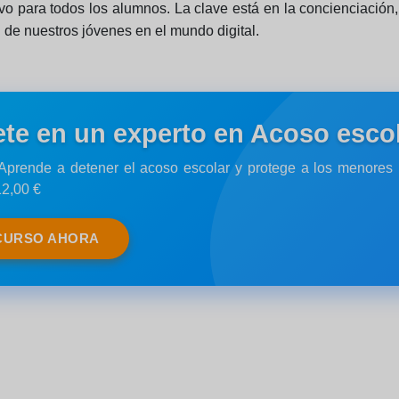
vo para todos los alumnos. La clave está en la concienciación,
d de nuestros jóvenes en el mundo digital.
ete en un experto en Acoso escol
: Aprende a detener el acoso escolar y protege a los menore
12,00 €
CURSO AHORA