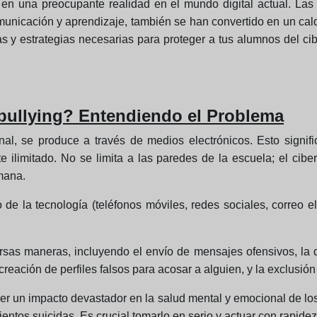
o en una preocupante realidad en el mundo digital actual. Las
nicación y aprendizaje, también se han convertido en un caldo
s y estrategias necesarias para proteger a tus alumnos del ci
bullying? Entendiendo el Problema
ional, se produce a través de medios electrónicos. Esto sign
e ilimitado. No se limita a las paredes de la escuela; el cib
emana.
o de la tecnología (teléfonos móviles, redes sociales, correo el
rsas maneras, incluyendo el envío de mensajes ofensivos, la d
creación de perfiles falsos para acosar a alguien, y la exclusió
ener un impacto devastador en la salud mental y emocional de l
entos suicidas. Es crucial tomarlo en serio y actuar con rapidez