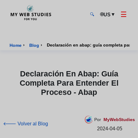
☰
🌐
▼
US
🔍
MyWebStudies - Página de inicio
›
›
Declaración en abap: guía completa para e
Home
Blog
Declaración En Abap: Guía
Completa Para Entender El
Proceso - Abap
Por
MyWebStudies
🡐 Volver al Blog
2024-04-05