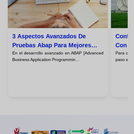
3 Aspectos Avanzados De
Confi
Pruebas Abap Para Mejores
Con U
En el desarrollo avanzado en ABAP [Advanced
Para com
Programas
Desarr
Business Application Programmin...
paso es c