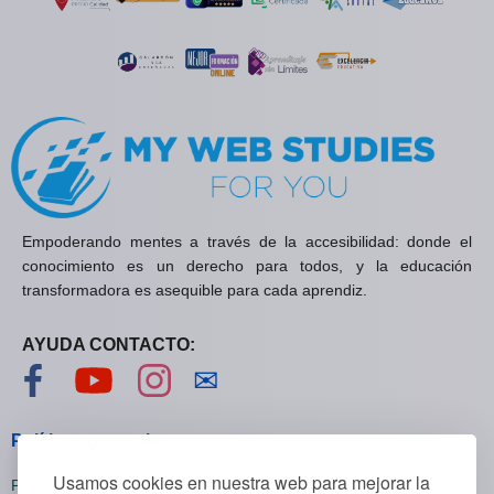
Empoderando mentes a través de la accesibilidad: donde el
conocimiento es un derecho para todos, y la educación
transformadora es asequible para cada aprendiz.
AYUDA CONTACTO:
Visítanos en Facebook
Visítanos en YouTube
Visítanos en Instagram
Contáctanos
✉
Políticas generales
Usamos cookies en nuestra web para mejorar la
Políticas de privacidad